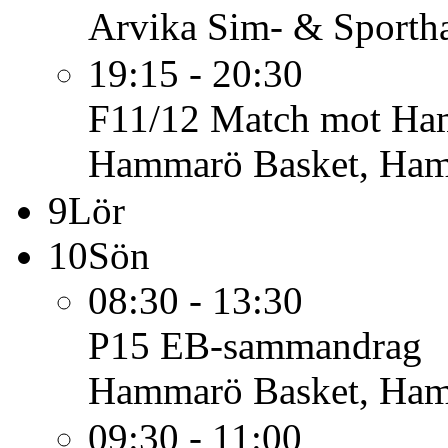
Arvika Sim- & Sportha
19:15 - 20:30
F11/12
Match mot Ham
Hammarö Basket, Ham
9
Lör
10
Sön
08:30 - 13:30
P15
EB-sammandrag
Hammarö Basket, Ham
09:30 - 11:00