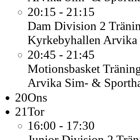
20:15 - 21:15
Dam Division 2
Träni
Kyrkebyhallen Arvika
20:45 - 21:45
Motionsbasket
Tränin
Arvika Sim- & Sportha
20
Ons
21
Tor
16:00 - 17:30
Junior Division 2
Trän