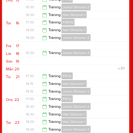
Ons
15
20:15
18:30
Träning
Junior Division 2
18:30
18:30
Träning
Herr Division 1
20:00
17:30
Träning
F09/10
Tor
16
20:00
19:00
Träning
Herr Division 1
19:00
19:00
Träning
Junior Division 2
20:30
Fre
17
20:30
10:30
Träning
Junior Division 2
Lör
18
Sön
19
12:00
v.30
Mån
20
17:30
Träning
P11/12
Tis
21
19:15
Träning
Herr Division 1
19:00
19:15
Träning
Junior Division 2
20:30
17:00
Träning
P11/12
Ons
22
20:15
18:30
Träning
Junior Division 2
18:30
18:30
Träning
Herr Division 1
20:00
19:00
Träning
Herr Division 1
Tor
23
20:00
19:00
Träning
Junior Division 2