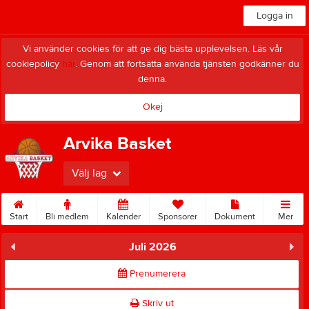
Logga in
Vi använder cookies för att ge dig bästa upplevelsen. Läs vår
cookiepolicy
här
. Genom att fortsätta använda tjänsten godkänner du
denna.
Okej
Arvika Basket
Välj lag
Start
Bli medlem
Kalender
Sponsorer
Dokument
Mer
Juli 2026
Prenumerera
Skriv ut