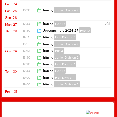
20:30
Fre
24
20:30
10:30
Träning
Junior Division 2
Lör
25
Sön
26
12:00
17:30
Träning
F09/10
v.31
Mån
27
18:30
Uppstartsmöte 2026-27
F09/10
Tis
28
19:00
19:15
Träning
Herr Division 1
20:00
19:15
Träning
Junior Division 2
20:30
17:00
Träning
P11/12
Ons
29
20:15
18:30
Träning
Junior Division 2
18:30
18:30
Träning
Herr Division 1
20:00
17:30
Träning
F09/10
Tor
30
20:00
19:00
Träning
Herr Division 1
19:00
19:00
Träning
Junior Division 2
20:30
Fre
31
20:30