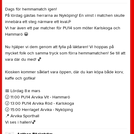
Dags för hemmamatch igen!
På lördag gästas herrarna av Nyköping! En vinst i matchen skulle
innebära ett steg närmare ett kval
🎉
Vi har även ett par matcher för PU14 som möter Karlskoga och
Hammarö
😀
Nu hjälper vi dem genom att fylla på läktaren! Vi hoppas på
mycket folk och samma tryck som förra hemmamatchen! Se till att
vara där du med!
🏀
Kiosken kommer såklart vara öppen, där du kan köpa både korv,
kaffe och gofika!
📅
Lördag 8:e mars
🕝
11:00 PU14 Arvika Vit - Hammarö
🕝
13:00 PU14 Arvika Röd - Karlskoga
🕝
15:00 Herrlaget Arvika - Nyköping
📍
Arvika Sporthall
Vi ses i hallen!
🏀