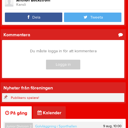
Anthon Bäckström
Kansli
Dela
Tweeta
Kommentera
Du måste logga in för att kommentera
Logga in
Nyheter från föreningen
Publikens spelare!
Kalender
På gång
9 aug, 10:00
Junior Division 2
Golvläggning i Sporthallen