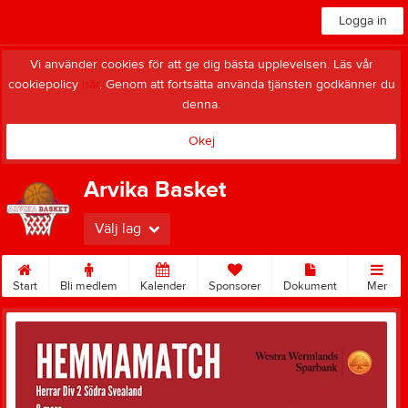
Logga in
Vi använder cookies för att ge dig bästa upplevelsen. Läs vår
cookiepolicy
här
. Genom att fortsätta använda tjänsten godkänner du
denna.
Okej
Arvika Basket
Välj lag
Start
Bli medlem
Kalender
Sponsorer
Dokument
Mer